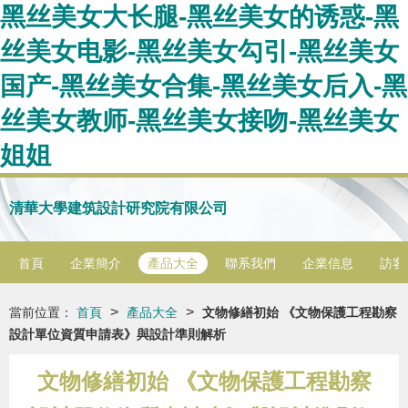
黑丝美女大长腿-黑丝美女的诱惑-黑
丝美女电影-黑丝美女勾引-黑丝美女
国产-黑丝美女合集-黑丝美女后入-黑
丝美女教师-黑丝美女接吻-黑丝美女
姐姐
清華大學建筑設計研究院有限公司
首頁
企業簡介
產品大全
聯系我們
企業信息
訪客
>
>
當前位置：
首頁
產品大全
文物修繕初始 《文物保護工程勘察
設計單位資質申請表》與設計準則解析
文物修繕初始 《文物保護工程勘察