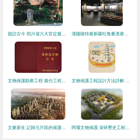
踏訪古今 四川省六大官定最美自駕游線路，縱覽文化遺產瑰寶
漢陽陵特展新疆吐魯番漢唐文物 守護絲路瑰寶的工程設計智慧
文物保護勘察工程 責任工程師與設計師的資源缺口有多大？
文物保護工程設計方法詳解 重溫文物保護法核心原則
文脈新生 記歸元片區的保護式開發與文物保護工程勘察實踐
阿壩文物保護 深研歷史工程勘察，力促設計施工專業保護